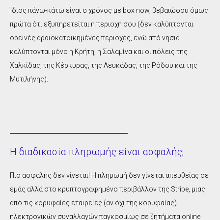
Ίδιος πάνω-κάτω είναι ο χρόνος με box now, βεβαιώσου όμως
πρώτα ότι εξυπηρετείται η περιοχή σου (δεν καλύπτονται
ορεινές αραιοκατοικημένες περιοχές, ενώ από νησιά
καλύπτονται μόνο η Κρήτη, η Σαλαμίνα και οι πόλεις της
Χαλκίδας, της Κέρκυρας, της Λευκάδας, της Ρόδου και της
Μυτιλήνης).
Η διαδικασία πληρωμής είναι ασφαλής;
Πιο ασφαλής δεν γίνεται! Η πληρωμή δεν γίνεται απευθείας σε
εμάς αλλά στο κρυπτογραφημένο περιβάλλον της Stripe, μιας
από τις κορυφαίες εταιρείες (αν όχι
της
κορυφαίας)
ηλεκτρονικών συναλλαγών παγκοσμίως σε ζητήματα online