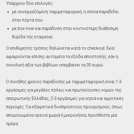
Υπάρχουν δύο επιλογές:
με συνεργαζόμενη ταχυμεταφορική, η οποία παραδίδει
στην πόρτα σου
με box now και παράδοση στην κοντινότερη διαθέσιμη
θυρίδα της εταιρείας.
Ο επιθυμητός τρόπος δηλώνεται κατά το checkout. Εκεί
αφαιρούνται επίσης αυτόματα τα έξοδα αποστολής, εάν η
συνολική αξία των βιβλίων υπερβαίνει τα 30 ευρώ.
Ο συνήθης χρόνος παράδοσης με ταχυμεταφορική είναι 1-3
εργάσιμες για μεγάλες πόλεις και πρωτεύουσες νομών της
ηπειρωτικής Ελλάδας, 2-3 εργάσιμες για νησιά και αγροτικές
περιοχές. Για εξαιρετικά δυσπρόσιτους προορισμούς, όπως
απομονωμένα ορεινά χωριά ή μικρονήσια, προσθέστε μία
ημέρα.