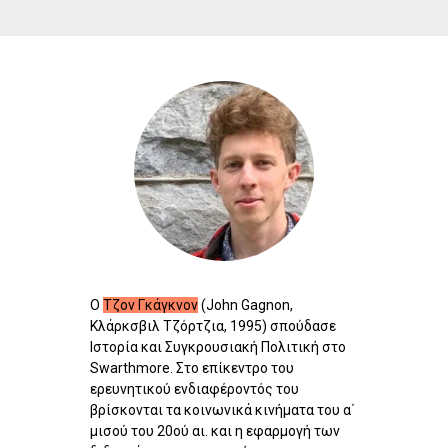
Ο
Τζον Γκάγκνον
(John Gagnon,
Κλάρκσβιλ Τζόρτζια, 1995) σπούδασε
Ιστορία και Συγκρουσιακή Πολιτική στο
Swarthmore. Στο επίκεντρο του
ερευνητικού ενδιαφέροντός του
βρίσκονται τα κοινωνικά κινήματα του α΄
μισού του 20ού αι. και η εφαρμογή των