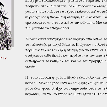
Έριξε μια ταλαιπωρημένη ματιά στο δωμάτιο. Υπ
πεσμένοι στην ίδια στάση. Δεν μπορούσε να διακρ
χαρακτηριστικά, ούτε αν ζούσε κάποιος απ’ αυτο
κυριαρχούσε η παγωμένη αίσθηση του θανάτου. Το
εμπνευσμένο από τον πυρήνα της κόλασης. Μια ει
πιο γενναίο να υποχωρήσει.
Άκουσε έναν ανατριχιαστικό θόρυβο από δίπλα του
τον πλησίαζε με αργά βήματα. Η άγνωστη σιλουέτ
περίμενε την κατάλληλη στιγμή για να επιτεθεί. 
στοίχειωνε κάθε βράδυ και ερχόταν να τον αποτελ
άκης
εκπληρώσει το καθήκον του και να τον τραβήξει 
σκιών.
Η τερατόμορφη φιγούρα έβγαλε ένα όπλο και τον
κεφάλι. Μονολόγησε κάτι αλλά χωρίς να βγαίνει
μόνο ένας φρικτός ήχος που σηματοδοτούσε το τέλ
κερδίσει, και το καλύτερο κομμάτι ήταν ότι το α