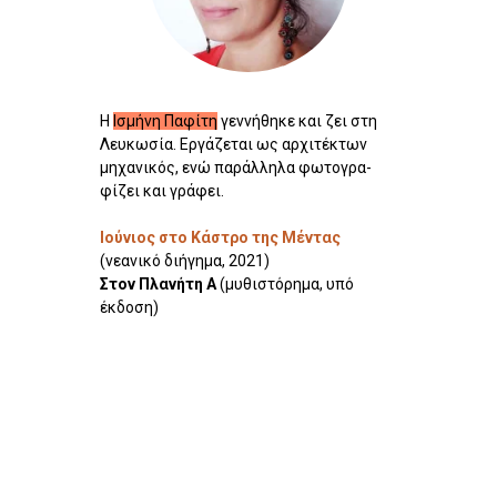
Η
Ισμήνη Παφίτη
γεννήθηκε και ζει στη
Λευ­κωσία. Εργάζεται ως αρχι­τέ­κτων
μηχα­νικός, ενώ πα­ράλ­ληλα φω­το­γρα­
φίζει και γρά­φει.
Ιούνιος στο Κάστρο της Μέντας
(νεανικό διήγημα, 2021)
Στον Πλανήτη Α
(μυθιστόρημα, υπό
έκδοση)