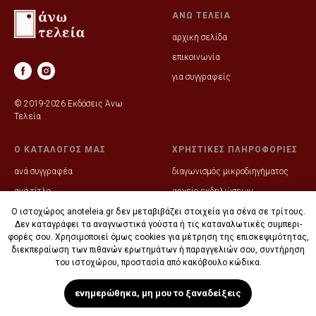
ΑΝΩ ΤΕΛΕΙΑ
αρχική σελίδα
επικοινωνία
για συγγραφείς
© 2019-2026 Εκδόσεις Άνω
Τελεία
Ο ΚΑΤΑΛΟΓΟΣ ΜΑΣ
ΧΡΗΣΤΙΚΕΣ ΠΛΗΡΟΦΟΡΙΕΣ
ανά συγγραφέα
διαγωνισμός μικροδιηγήματος
ανά τίτλο
αρχείο εκδηλώσεων
ηλεκτρονικές παραγγελίες
Ο ιστοχώρος anoteleia.gr δεν μετα­βι­βά­ζει στοι­χεία για σένα σε τρί­τους.
Δεν κατα­γράφει τα ανα­γνω­στικά γού­στα ή τις κατα­να­λω­τικές συ­μπε­ρι­
συνεργαζόμενα βιβλιοπωλεία
φορές σου. Χρη­σι­μο­ποιεί όμως cookies για μέ­τρη­ση της επι­σκε­ψι­μό­τητας,
διεκ­πε­ραί­ωση των πι­θα­νών ερω­τη­μάτων ή πα­ραγ­γελιών σου, συντή­ρηση
του ιστο­χώρου, προ­στα­σία από κακό­βουλο κώ­δικα.
ενημερώθηκα, μη μου το ξαναδείξεις