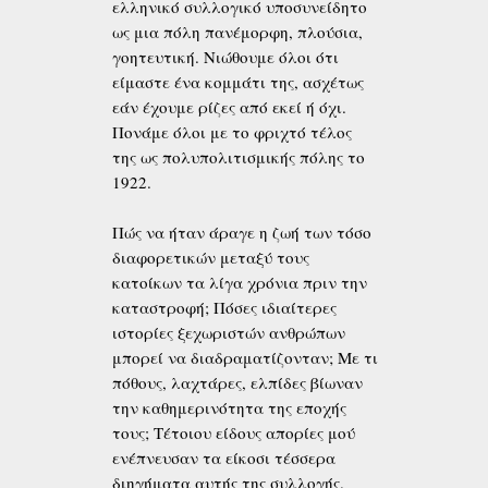
ελληνικό συλλογικό υποσυνείδητο
ως μια πόλη πανέμορφη, πλούσια,
γοητευτική. Νιώθουμε όλοι ότι
είμαστε ένα κομμάτι της, ασχέτως
εάν έ­χουμε ρίζες από εκεί ή όχι.
Πονάμε όλοι με το φριχτό τέλος
της ως πολυπολιτισμικής πόλης το
1922.
Πώς να ήταν άραγε η ζωή των τόσο
διαφορετικών μεταξύ τους
κατοίκων τα λίγα χρόνια πριν την
καταστροφή; Πόσες ιδιαίτερες
ιστορίες ξεχωριστών ανθρώπων
μπορεί να διαδραματίζο­νταν; Με τι
πόθους, λαχτάρες, ελπίδες βίωναν
την καθημερινότητα της εποχής
τους; Τέτοιου είδους απορίες μού
ενέπνευσαν τα είκοσι τέσσερα
διηγήματα αυτής της συλλογής.