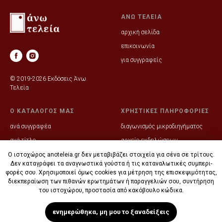
ΑΝΩ ΤΕΛΕΙΑ
αρχική σελίδα
επικοινωνία
για συγγραφείς
© 2019-2026 Εκδόσεις Άνω
Τελεία
Ο ΚΑΤΑΛΟΓΟΣ ΜΑΣ
ΧΡΗΣΤΙΚΕΣ ΠΛΗΡΟΦΟΡΙΕΣ
ανά συγγραφέα
διαγωνισμός μικροδιηγήματος
ανά τίτλο
αρχείο εκδηλώσεων
ηλεκτρονικές παραγγελίες
Ο ιστοχώρος anoteleia.gr δεν μετα­βι­βά­ζει στοι­χεία για σένα σε τρί­τους.
Δεν κατα­γράφει τα ανα­γνω­στικά γού­στα ή τις κατα­να­λω­τικές συ­μπε­ρι­
συνεργαζόμενα βιβλιοπωλεία
φορές σου. Χρη­σι­μο­ποιεί όμως cookies για μέ­τρη­ση της επι­σκε­ψι­μό­τητας,
διεκ­πε­ραί­ωση των πι­θα­νών ερω­τη­μάτων ή πα­ραγ­γελιών σου, συντή­ρηση
του ιστο­χώρου, προ­στα­σία από κακό­βουλο κώ­δικα.
ενημερώθηκα, μη μου το ξαναδείξεις