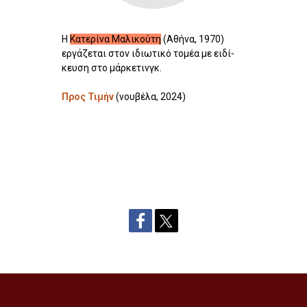
Η
Κατερίνα Μαλικούτη
(Αθήνα, 1970)
εργά­ζεται στον ιδιω­τικό το­μέα με ειδί­
κευ­ση στο μάρ­κε­τινγκ.
Προς Τιμήν
(νουβέλα, 2024)