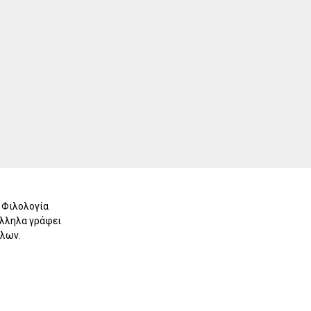
 Φιλολογία
άλληλα γράφει
λλων.