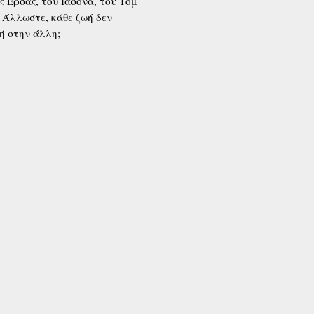
ς Έρσας, του Ιάσονα, του Τομ
. Άλλωστε, κάθε ζωή δεν
μή στην άλλη;